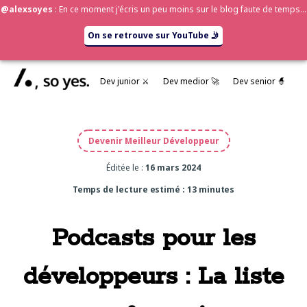
Aller
@alexsoyes
: En ce moment j'écris un peu moins sur le blog faute de temps...
au
contenu
On se retrouve sur YouTube 🤳
Dev junior ⚔️
Dev medior 🚀
Dev senior 🧙
Devenir Meilleur Développeur
Éditée le :
16 mars 2024
Temps de lecture estimé : 13 minutes
Podcasts pour les
développeurs : La liste