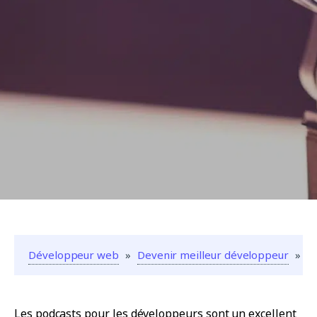
Développeur web
»
Devenir meilleur développeur
»
P
Les podcasts pour les développeurs sont un excellent