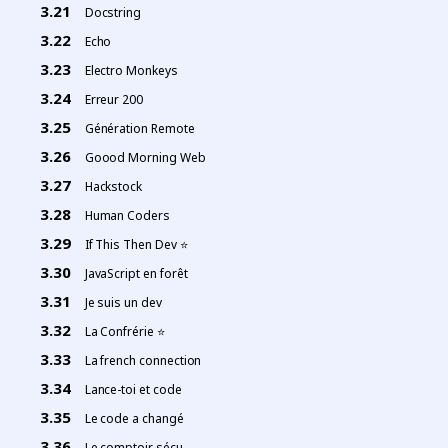
Docstring
Echo
Electro Monkeys
Erreur 200
Génération Remote
Goood Morning Web
Hackstock
Human Coders
If This Then Dev ⭐
JavaScript en forêt
Je suis un dev
La Confrérie ⭐️
La french connection
Lance-toi et code
Le code a changé
Le comptoir sécu